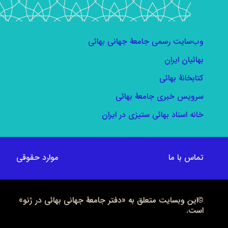
وب‌سایت رسمی جامعۀ جهانی بهائی
بهائیان ایران
کتابخانۀ بهائی
سرویس خبری جامعۀ بهائی
خانه اسناد بهائی ستیزی در ایران
تماس با ما
موارد حقوقی
©این وبسایت متعلق به «دفتر جامعۀ جهانی بهائی در ژنو»
است.