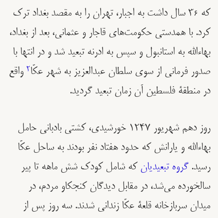
که ٣۶ سال داشت به اجبار، تهران را به مقصد بغداد ترک
کرد. با همدستی حکومت‌های‌ قاجار و عثمانی، بعد از بغداد،
بهاءالله به استانبول و سپس به ادرنه تبعید شد و در انتها با
صدور فرمانی از سوی سلطان عبدالعزیز به شهر عکّا
2
واقع
در منطقۀ فلسطین آن زمان تبعید گردید.
روز دهم شهریور ١٢٤٧ خورشیدی، کشتی بادبانی حامل
بهاءالله و یارانش که حدود هفتاد نفر بودند به ساحل عکّا
رسید.
گروه تبعيدیان
که شامل کودک شش ماهه تا پیر
سالخورده می‌شد، در مقابل ديدگان کنجکاو مردم، در
میدان سربازخانه قلعۀ عکّا زندانی شدند. سه روز پس از