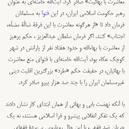
معاشرت با بهائیت» صادر کرد. آیت‌الله خامنه‌ای به عنوان
رهبر حکومت اسلامی ایران، در این
فتوا
به مسلمانان
فرمان داد تا «از هرگونه معاشرت با این فرقۀ ضالّۀ مضلّه،
اجتناب» کنند. اگر فرمان سلطان عبدالعزیز ، حکم پرهیز
از معاشرت با بهاءالله و حدود هفتاد نفر از یارانش در شهر
کوچک عکاء بود، آیت‌الله خامنه‌ای با فتوای منع معاشرت
با بهائیان، در حقیقت حکم «طرد» بزرگترین اقلیت دينی
غیرمسلمان ایران را با چند صد هزار پیرو صادر کرد.
با آنکه نهضت بابی و بهائی از همان ابتدای کار نشان دادند
که یک تفکر انقلابی پیشرو و فرا اسلامی هستند، نه یک
جریان ضد فقهی، با این حال رویارویی بی‌پردۀ فقهای