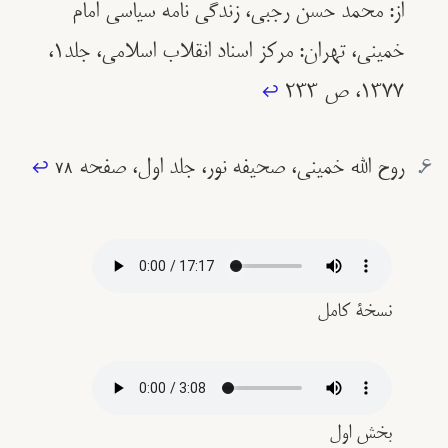
از: محمد حسن رجبي، زندگي نامه سياسي امام
خميني، تهران: مركز اسناد انقلاب اسلامي، جلد١،
١٣٧٧، ص ٢٣٣
↩︎
روح الله خمینی، صحیفه نور، جلد اول، صفحه ۷۸
↩︎
نسخۀ کامل
بخش اول