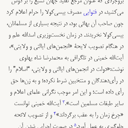
بروجردی که عنوان مرجع تقليد جهان تشيع را بر دوش
می‌کشید، در
فتوایی
مصرف پپسی‌کولا را حرام اعلام کرد
چون صاحب آن بهائی بود، در نتیجه بسیاری از مسلمانان،
پپسی‌کولا نخریدند. در زمان نخست‌وزیری اسدالله علم و
در هنگام تصویب لایحۀ «انجمن‌های ایالتی و ولایتی»،
آیت‌الله خمینی در تلگرافی به محمدرضا شاه پهلوی
نوشت:«دولت در انجمن‌های ایالتی و ولایتی، “اسلام” را
در رأی‌دهندگان و منتخبین شرط نکرده؛ و به زن‌ها حق
رأی داده است؛ و این امر موجب نگرانی علمای اعلام و
سایر طبقات مسلمین است».
3
آیت‌الله خمینی توانست
«چرخ زمان را به عقب برگرداند»
4
و از تصویب لائحه
جلوگیری به عمل آورد.
5
در صورت اجرایی شدن آن